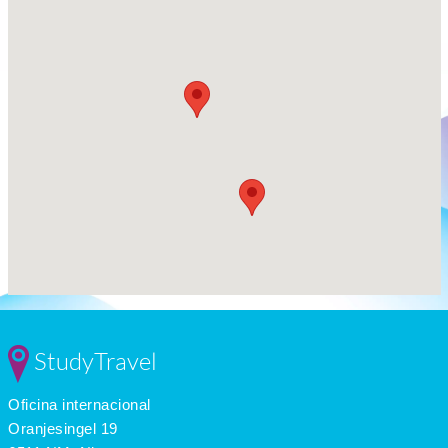
StudyTravel
Oficina internacional
Oranjesingel 19