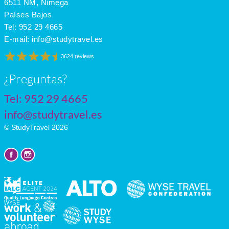
6511 NM, Nimega
Países Bajos
Tel:
952 29 4665
E-mail:
info@studytravel.es
3624 reviews
¿Preguntas?
Tel:
952 29 4665
info@studytravel.es
© StudyTravel 2026