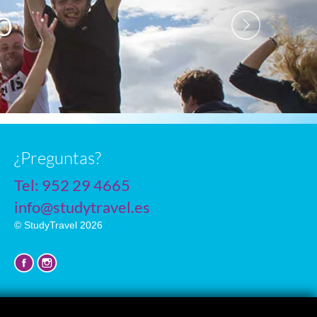
O
n
¿Preguntas?
Tel:
952 29 4665
info@studytravel.es
© StudyTravel 2026