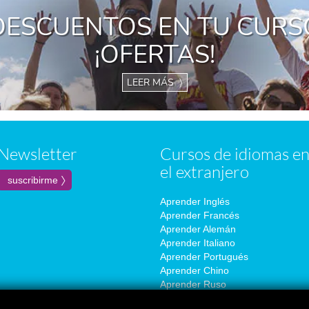
DESCUENTOS EN TU CURS
¡OFERTAS!
LEER MÁS 〉
Newsletter
Cursos de idiomas e
el extranjero
Aprender Inglés
Aprender Francés
Aprender Alemán
Aprender Italiano
Aprender Portugués
Aprender Chino
Aprender Ruso
Aprender Coreano