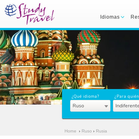
Idiomas
Res
¿Qué idioma?
¿Para quién
Ruso
Indiferent
Home
›
Ruso
›
Rusia