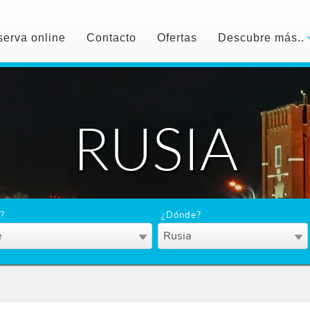
erva online
Contacto
Ofertas
Descubre más..
RUSIA
?
¿Dónde?
e
Rusia