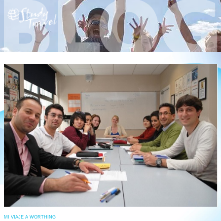
read
more
MI VIAJE A WORTHING