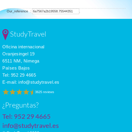
Our_reference
:
.
StudyTravel
Oficina internacional
Oranjesingel 19
6511 NM, Nimega
Países Bajos
Tel:
952 29 4665
E-mail:
info@studytravel.es
3625 reviews
¿Preguntas?
Tel:
952 29 4665
info@studytravel.es