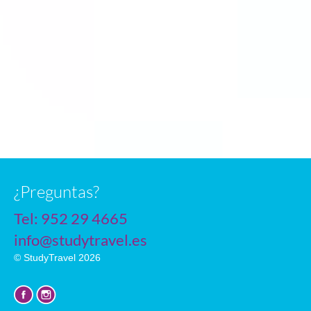
n
¿Preguntas?
Tel:
952 29 4665
info@studytravel.es
© StudyTravel 2026