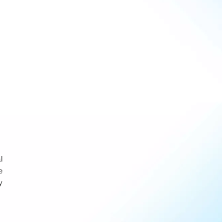
l
e
y