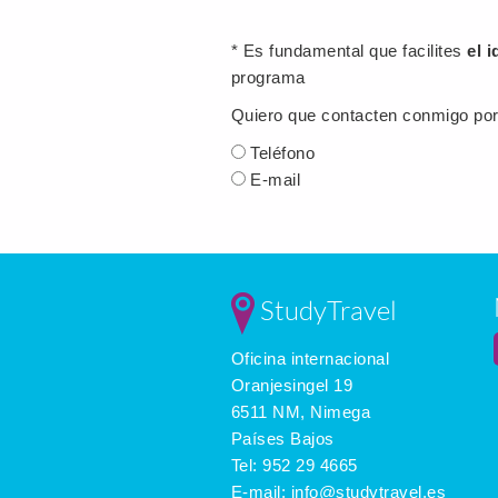
* Es fundamental que facilites
el 
programa
Quiero que contacten conmigo por
Teléfono
E-mail
StudyTravel
Oficina internacional
Oranjesingel 19
6511 NM, Nimega
Países Bajos
Tel:
952 29 4665
E-mail:
info@studytravel.es