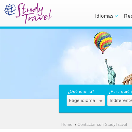
Idiomas
Res
¿Qué idioma?
¿Para quién
Elige idioma
Indiferent
Home
›
Contactar con StudyTravel