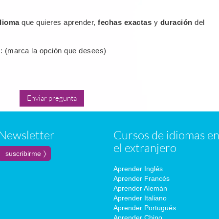
idioma
que quieres aprender,
fechas exactas
y
duración
del
: (marca la opción que desees)
Newsletter
Cursos de idiomas e
el extranjero
Aprender Inglés
Aprender Francés
Aprender Alemán
Aprender Italiano
Aprender Portugués
Aprender Chino