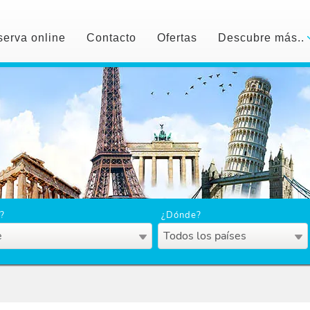
erva online
Contacto
Ofertas
Descubre más..
?
¿Dónde?
e
Todos los países