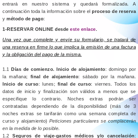
entrará en nuestro sistema y quedará formalizada. A
continuación toda la información sobre el
proceso de reserva
y
método de pago
:
1-RESERVAR ONLINE desde
este enlace
.
Una vez que complete y envíe su formulario, se tratará de
una reserva en firme lo que implica la emisión de una factura
y la obligación del pago de la misma.
1.1
Días de comienzo.
Inicio de alojamiento
: domingo por
la mañana;
final de alojamiento
: sábado por la mañana.
Inicio de curso
: lunes;
final de curso
: viernes. Todos los
datos de inicio y finalización son válidos a menos que se
especifique lo contrario. Noches extras podrán ser
contratadas dependiendo de la disponibilidad (más de 3
noches extras se tarifarán como una semana completa de
curso y alojamiento)
Peticiones particulares se complacerán
en la medida de lo posible
.
1.2
Seguros de viaje-gastos médicos y/o cancelación
: