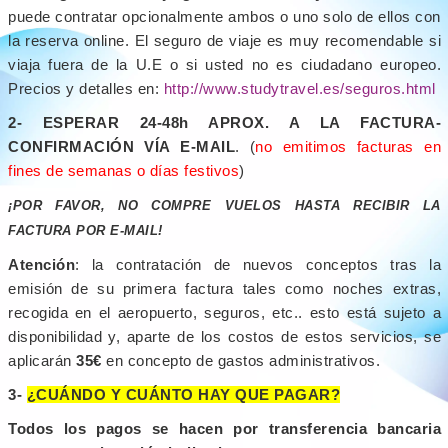
puede contratar opcionalmente ambos o uno solo de ellos con
la reserva online. El seguro de viaje es muy recomendable si
viaja fuera de la U.E o si usted no es ciudadano europeo.
Precios y detalles en:
http://www.studytravel.es/seguros.html
2- ESPERAR 24-48h APROX. A LA FACTURA-
CONFIRMACIÓN VÍA E-MAIL
. (
no emitimos facturas en
fines de semanas o días festivos
)
¡POR FAVOR, NO COMPRE VUELOS HASTA RECIBIR LA
FACTURA POR E-MAIL!
Atención
: la contratación de nuevos conceptos tras la
emisión de su primera factura tales como noches extras,
recogida en el aeropuerto, seguros, etc.. esto está sujeto a
disponibilidad y, aparte de los costos de estos servicios, se
aplicarán
35€
en concepto de gastos administrativos.
3-
¿CUÁNDO Y CUÁNTO HAY QUE PAGAR?
Todos los pagos se hacen por transferencia bancaria