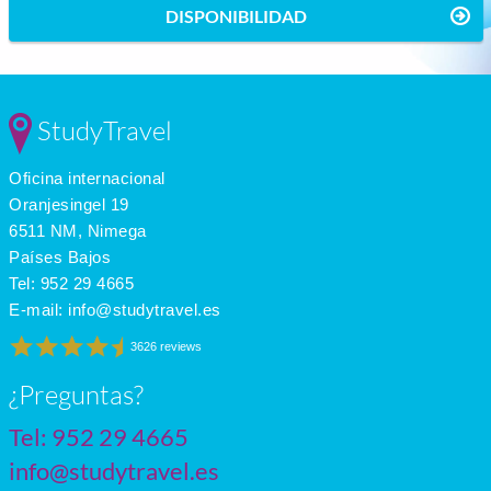
DISPONIBILIDAD
StudyTravel
Oficina internacional
Oranjesingel 19
6511 NM, Nimega
Países Bajos
Tel:
952 29 4665
E-mail:
info@studytravel.es
3626 reviews
¿Preguntas?
Tel:
952 29 4665
info@studytravel.es