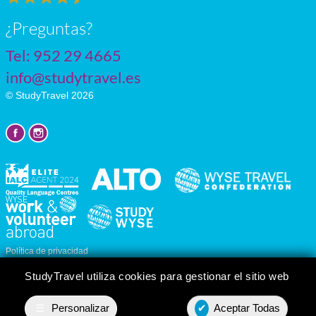
¿Preguntas?
Tel:
952 29 4665
info@studytravel.es
© StudyTravel 2026
Política de privacidad
Personalizar cookies
StudyTravel utiliza cookies para gestionar el sitio web
☰
Personalizar
✔
Aceptar Todas