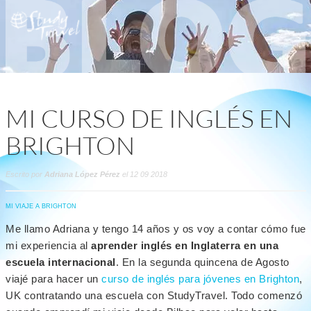
MI CURSO DE INGLÉS EN
BRIGHTON
Escrito por
Adriana López Pérez
el 12 09 2018
MI VIAJE A BRIGHTON
Me llamo Adriana y tengo 14 años y os voy a contar cómo fue
mi experiencia al
aprender inglés en Inglaterra en una
escuela internacional
. En la segunda quincena de Agosto
viajé para hacer un
curso de inglés para jóvenes en Brighton
,
UK contratando una escuela con StudyTravel. Todo comenzó