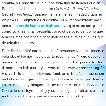
comida, y Churchill Square, con todo tipo de tiendas que en
España son difícil de encontrar (
Urban Outfitters, Victoria's
Secret, Topshop...
) Sinceramente si tienes mi edad y quieres
viajar a UK, Brighton es el destino 100% recomendable para
tomar
cursos de inglés en Inglaterra
, ya que no es tan grande
como Londres ni tan pequeña como otros pueblos, por lo que
tendrás más opciones a descubrir cosas nuevas a la vez que
de adquirir madurez.
Para finalizar diré que yo estuve 2 semanas y se me pasaron
volando, el tiempo medio que te recomiendo (y que escoge la
mayoría) es de 2 semanas, ya que en 1 a penas te dará
tiempo para habituarte y a verdaderamente
aprender inglés
y divertirte
al mismo tiempo. También debo añadir que si por
mi hubiera sido ¡me hubiese quedado un mes sin problemas!
La experiencia y amigos que he hecho es lo más inolvidable
Con esto concluyo mi blog y os dejo algunas fotitos que hice
en Brighton. Espero que os sirva de mucho :) Ciao...