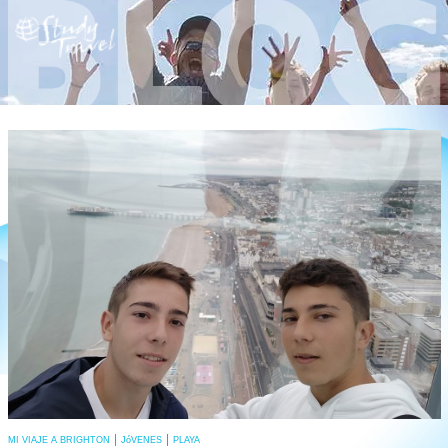
read
more
MI VIAJE A BRIGHTON
JóVENES
PLAYA