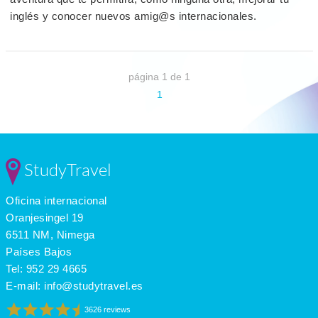
inglés y conocer nuevos amig@s internacionales.
página 1 de 1
1
StudyTravel
Oficina internacional
Oranjesingel 19
6511 NM, Nimega
Países Bajos
Tel:
952 29 4665
E-mail:
info@studytravel.es
3626 reviews