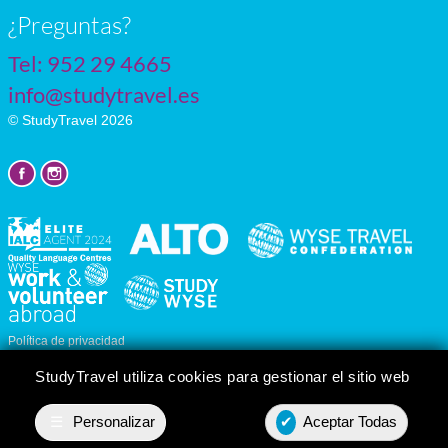
¿Preguntas?
Tel:
952 29 4665
info@studytravel.es
© StudyTravel 2026
Política de privacidad
Personalizar cookies
StudyTravel utiliza cookies para gestionar el sitio web
☰
Personalizar
✔
Aceptar Todas
Presupuesto
Contact