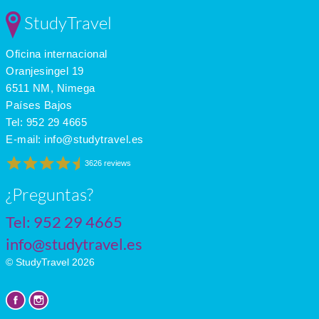
StudyTravel
Oficina internacional
Oranjesingel 19
6511 NM, Nimega
Países Bajos
Tel:
952 29 4665
E-mail:
info@studytravel.es
3626 reviews
¿Preguntas?
Tel:
952 29 4665
info@studytravel.es
© StudyTravel 2026