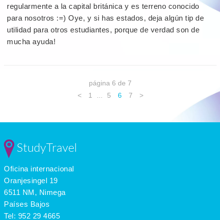
regularmente a la capital británica y es terreno conocido
para nosotros :=) Oye, y si has estados, deja algún tip de
utilidad para otros estudiantes, porque de verdad son de
mucha ayuda!
página 6 de 7
<
1
...
5
6
7
>
StudyTravel
Oficina internacional
Oranjesingel 19
6511 NM, Nimega
Países Bajos
Tel:
952 29 4665