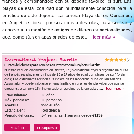
francés y combinándolo con su deporte favorito, el surf. Las
playas de esta localidad son mundialmente conocida para la
práctica de este deporte. La famosa Playa de los Corsarios,
en Anglet, es ideal, por sus constantes olas, para surfear y
conocer a un montón de amigos de diferentes nacionalidades,
que, como tú, son apasionados de este...
leer más »
International Projects Biarritz
(7)
Cursos de idiomas para Jóvenes en International Projects Biarritz
Nuestra escuela colaboradora en Biarritz, IP (International Project) organiza un curso
de francés para jóvenes y niños de 13 a 17 años de edad con clases de surf (o sin
ellas) Los estudiantes reciben sus clases en las modernas aulas del Maison des
Association y pueden alojarse en una familia o en una residencia –albergue que se
leer más »
encuentra a tan sólo 15 minutos a pie en autobús de la escuela y a...
Edad mínima:
13 años
Máx. por clase:
16 personas
Apertura:
todo el año
Estancia en:
Residencia
Periodo del curso:
1-4 semanas, 1 semana desde
€1139
Más info
Presupuesto