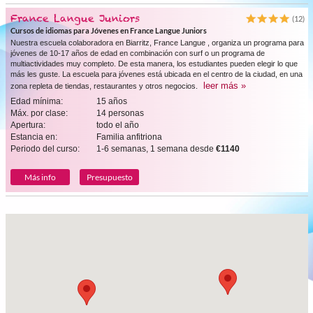
France Langue Juniors
(12)
Cursos de idiomas para Jóvenes en France Langue Juniors
Nuestra escuela colaboradora en Biarritz, France Langue , organiza un programa para
jóvenes de 10-17 años de edad en combinación con surf o un programa de
multiactividades muy completo. De esta manera, los estudiantes pueden elegir lo que
más les guste. La escuela para jóvenes está ubicada en el centro de la ciudad, en una
leer más »
zona repleta de tiendas, restaurantes y otros negocios.
Edad mínima:
15 años
Máx. por clase:
14 personas
Apertura:
todo el año
Estancia en:
Familia anfitriona
Periodo del curso:
1-6 semanas, 1 semana desde
€1140
Más info
Presupuesto