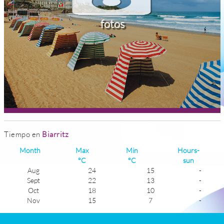
fotos
Tiempo en
Biarritz
Month
Max
Min
Hours-
°C
°C
sun
Aug
24
15
-
Sept
22
13
-
Oct
18
10
-
Nov
15
7
-
Dec
13
6
-
Jan
11
4
-