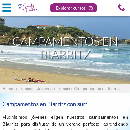
Explorar cursos
CAMPAMENTOS EN
BIARRITZ
Home
›
Francés
›
Jóvenes
›
Francia
›
Campamentos en Biarritz
Campamentos en Biarritz con surf
Muchísimos jóvenes eligen nuestros
campamentos en
Biarritz
para disfrutar de un verano perfecto, aprendiendo