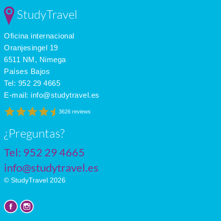
Feb
12
5
-
StudyTravel
Mar
13
6
-
Apr
15
7
-
Oficina internacional
May
18
11
-
June
21
13
-
Oranjesingel 19
July
23
14
-
6511 NM, Nimega
Países Bajos
Tel:
952 29 4665
E-mail:
info@studytravel.es
3626 reviews
¿Preguntas?
Tel:
952 29 4665
info@studytravel.es
© StudyTravel 2026