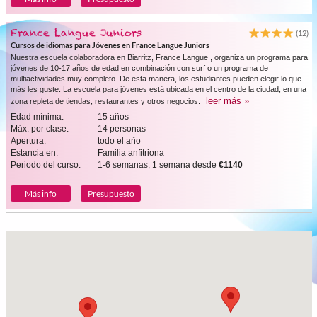
France Langue Juniors
(12)
Cursos de idiomas para Jóvenes en France Langue Juniors
Nuestra escuela colaboradora en Biarritz, France Langue , organiza un programa para
jóvenes de 10-17 años de edad en combinación con surf o un programa de
multiactividades muy completo. De esta manera, los estudiantes pueden elegir lo que
más les guste. La escuela para jóvenes está ubicada en el centro de la ciudad, en una
leer más »
zona repleta de tiendas, restaurantes y otros negocios.
Edad mínima:
15 años
Máx. por clase:
14 personas
Apertura:
todo el año
Estancia en:
Familia anfitriona
Periodo del curso:
1-6 semanas, 1 semana desde
€1140
Más info
Presupuesto