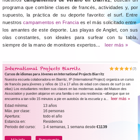
programa que combine clases de francés, actividades y, por
supuesto, la práctica de su deporte favorito: el surf. Entre
nuestros
campamentos en Francia
es el más solicitado entre
los amantes de este deporte. Las playas de Anglet, con sus
olas constantes, son ideales para surfear con tu tabla,
siempre de la mano de monitores expertos...
leer más »
International Projects Biarritz
(7)
Cursos de idiomas para Jóvenes en International Projects Biarritz
Nuestra escuela colaboradora en Biarritz, IP (International Project) organiza un curso
de francés para jóvenes y niños de 13 a 17 años de edad con clases de surf (o sin
ellas) Los estudiantes reciben sus clases en las modernas aulas del Maison des
Association y pueden alojarse en una familia o en una residencia –albergue que se
leer más »
encuentra a tan sólo 15 minutos a pie en autobús de la escuela y a...
Edad mínima:
13 años
Máx. por clase:
16 personas
Apertura:
todo el año
Estancia en:
Residencia
Periodo del curso:
1-4 semanas, 1 semana desde
€1139
Más info
Presupuesto