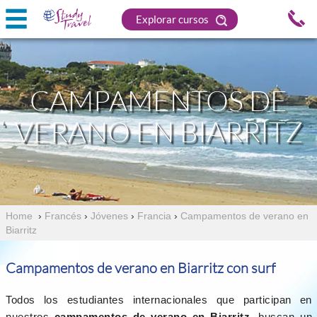
Explorar cursos
CAMPAMENTOS DE
VERANO EN BIARRITZ
Home
›
Francés
›
Jóvenes
›
Francia
›
Campamentos de verano en
Biarritz
Campamentos de verano en Biarritz con surf
Todos los estudiantes internacionales que participan en
nuestros
campamentos de verano en Biarritz
, buscan un