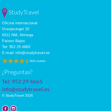
Jan
11
4
-
Feb
12
5
-
StudyTravel
Mar
13
6
-
Apr
15
7
-
Oficina internacional
May
18
11
-
June
21
13
-
Oranjesingel 19
July
23
14
-
6511 NM, Nimega
Países Bajos
Tel:
952 29 4665
E-mail:
info@studytravel.es
3624 reviews
¿Preguntas?
Tel:
952 29 4665
info@studytravel.es
© StudyTravel 2026