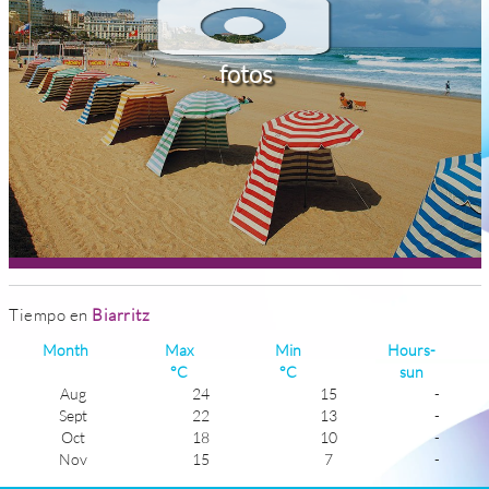
fotos
Tiempo en
Biarritz
Month
Max
Min
Hours-
°C
°C
sun
Aug
24
15
-
Sept
22
13
-
Oct
18
10
-
Nov
15
7
-
Dec
13
6
-