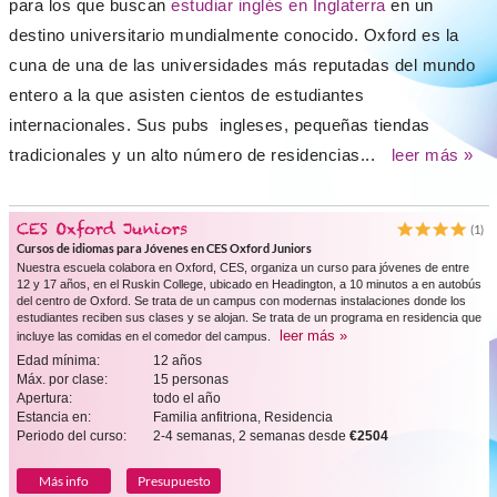
para los que buscan
estudiar inglés en Inglaterra
en un
destino universitario mundialmente conocido. Oxford es la
cuna de una de las universidades más reputadas del mundo
entero a la que asisten cientos de estudiantes
internacionales. Sus pubs ingleses, pequeñas tiendas
tradicionales y un alto número de residencias...
leer más »
CES Oxford Juniors
(1)
Cursos de idiomas para Jóvenes en CES Oxford Juniors
Nuestra escuela colabora en Oxford, CES, organiza un curso para jóvenes de entre
12 y 17 años, en el Ruskin College, ubicado en Headington, a 10 minutos a en autobús
del centro de Oxford. Se trata de un campus con modernas instalaciones donde los
estudiantes reciben sus clases y se alojan. Se trata de un programa en residencia que
leer más »
incluye las comidas en el comedor del campus.
Edad mínima:
12 años
Máx. por clase:
15 personas
Apertura:
todo el año
Estancia en:
Familia anfitriona, Residencia
Periodo del curso:
2-4 semanas, 2 semanas desde
€2504
Más info
Presupuesto