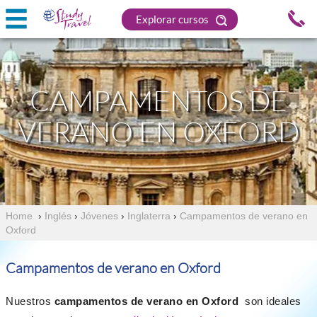
Explorar cursos
CAMPAMENTOS DE
VERANO EN OXFORD
Home
›
Inglés
›
Jóvenes
›
Inglaterra
›
Campamentos de verano en
Oxford
Campamentos de verano en Oxford
Nuestros
campamentos de verano en Oxford
son ideales