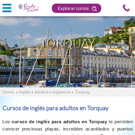
Explorar cursos
TORQUAY
Home
›
Inglés
›
Adultos
›
Inglaterra
›
Torquay
Cursos de inglés para adultos en Torquay
Los
cursos de inglés para adultos en Torquay
te permiten
conocer preciosas playas, increibles acantilados y puertos