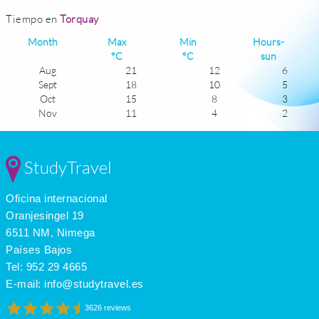
Tiempo en
Torquay
Month
Max
Min
Hours-
°C
°C
sun
Aug
21
12
6
Sept
18
10
5
Oct
15
8
3
Nov
11
4
2
Dec
9
3
1
Jan
8
2
1
Feb
8
2
2
StudyTravel
Mar
10
3
4
Apr
13
4
5
Oficina internacional
May
16
7
6
June
19
10
7
Oranjesingel 19
July
21
12
6
6511 NM, Nimega
Países Bajos
Tel:
952 29 4665
E-mail:
info@studytravel.es
3626 reviews