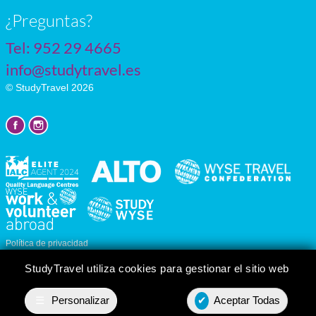
¿Preguntas?
Tel:
952 29 4665
info@studytravel.es
© StudyTravel 2026
Política de privacidad
Personalizar cookies
StudyTravel utiliza cookies para gestionar el sitio web
☰
Personalizar
✔
Aceptar Todas
Presupuesto
Contact