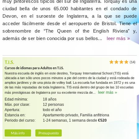
muy pintorescos típicos del sur de Inglaterra. Torquay es una
ciudad bella de unos 65.000 habitantes en el condado de
Devon, en el suroeste de Inglaterra, a la que se puede
acceder fácilmente desde el aeropuerto de Bristol. Tiene el
sobrenombre de “The Queen of the English Riviera” y,
además de ser bien conocida por sus bellos...
leer más »
T.I.S.
(14)
Cursos de idiomas para Adultos en T.I.S.
Nuestra escuela de inglés en este destino, Torquay International School (TIS) está
ubicada a tan sólo unos pocos minutos a pie del centro de la ciudad y está rodeada de
amplios jardines y de una pista de volley ball. La escuela fue fundada en 1972 y es una
de las más reputadas de toda Inglaterra. TIS está dentro del grupo de las 10 escuelas
leer más »
más prestigiosas de Inglaterra por su excelente mezcla de...
Edad mínima:
18 años
Máx. por clase:
12 personas
Apertura:
todo el año
Estancia en:
Apartamento privado, Familia anfitriona
Periodo del curso:
1-24 semanas, 1 semana desde
€520
Más info
Presupuesto