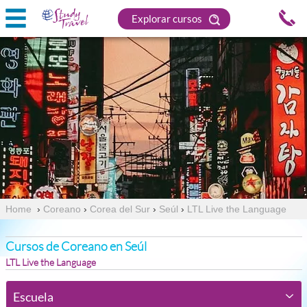
Explorar cursos
Home
›
Coreano
›
Corea del Sur
›
Seúl
›
LTL Live the Language
Cursos de Coreano en Seúl
LTL Live the Language
Escuela