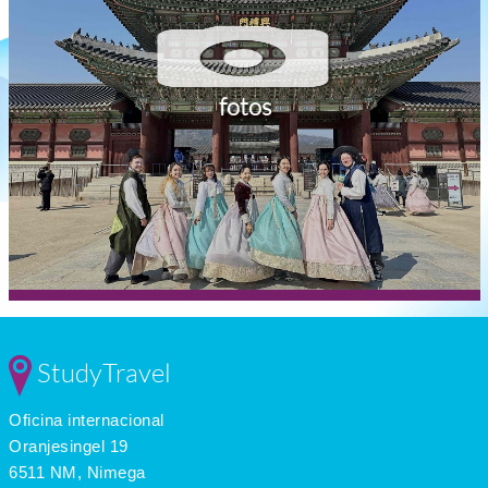
fotos
StudyTravel
Oficina internacional
Oranjesingel 19
6511 NM, Nimega