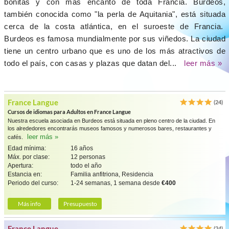
bonitas y con más encanto de toda Francia. Burdeos,
también conocida como "la perla de Aquitania", está situada
cerca de la costa atlántica, en el suroeste de Francia.
Burdeos es famosa mundialmente por sus viñedos. La ciudad
tiene un centro urbano que es uno de los más atractivos de
todo el país, con casas y plazas que datan del...
leer más »
France Langue
(24)
Cursos de idiomas para Adultos en France Langue
Nuestra escuela asociada en Burdeos está situada en pleno centro de la ciudad. En
los alrededores encontrarás museos famosos y numerosos bares, restaurantes y
leer más »
cafés.
Edad mínima:
16 años
Máx. por clase:
12 personas
Apertura:
todo el año
Estancia en:
Familia anfitriona, Residencia
Periodo del curso:
1-24 semanas, 1 semana desde
€400
Más info
Presupuesto
France Langue
(24)