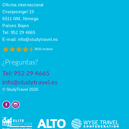
Oficina internacional
May
20
9
7
June
24
12
8
Oranjesingel 19
July
25
14
8
6511 NM, Nimega
Países Bajos
Tel:
952 29 4665
E-mail:
info@studytravel.es
3626 reviews
¿Preguntas?
Tel:
952 29 4665
info@studytravel.es
© StudyTravel 2026