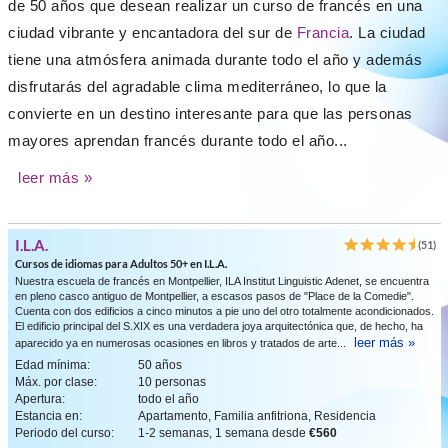
de 50 años que desean realizar un curso de francés en una
ciudad vibrante y encantadora del sur de
Francia
. La ciudad
tiene una atmósfera animada durante todo el año y además
disfrutarás del agradable clima mediterráneo, lo que la
convierte en un destino interesante para que las personas
mayores aprendan francés durante todo el año...
leer más »
I.L.A.
(51)
Cursos de idiomas para Adultos 50+ en I.L.A.
Nuestra escuela de francés en Montpellier, ILA Institut Linguistic Adenet, se encuentra
en pleno casco antiguo de Montpellier, a escasos pasos de "Place de la Comedie".
Cuenta con dos edificios a cinco minutos a pie uno del otro totalmente acondicionados.
El edificio principal del S.XIX es una verdadera joya arquitectónica que, de hecho, ha
leer más »
aparecido ya en numerosas ocasiones en libros y tratados de arte...
Edad mínima:
50 años
Máx. por clase:
10 personas
Apertura:
todo el año
Estancia en:
Apartamento, Familia anfitriona, Residencia
Periodo del curso:
1-2 semanas, 1 semana desde
€560