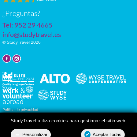
¿Preguntas?
Tel:
952 29 4665
info@studytravel.es
© StudyTravel 2026
Política de privacidad
Personalizar cookies
StudyTravel utiliza cookies para gestionar el sitio web
☰
Personalizar
✔
Aceptar Todas