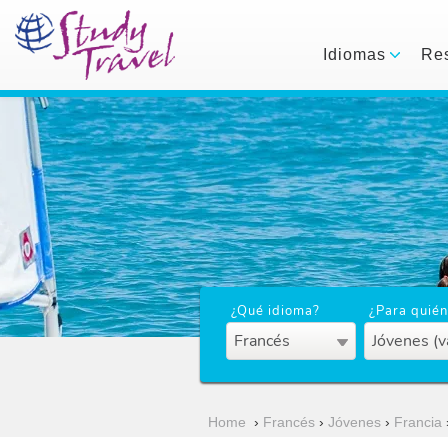
Idiomas
Res
¿Qué idioma?
¿Para quién
Francés
Jóvenes (v
Home
›
Francés
›
Jóvenes
›
Francia