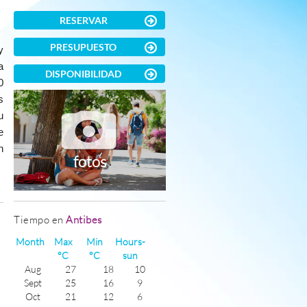
RESERVAR
PRESUPUESTO
y
a
DISPONIBILIDAD
0
s
u
e
n
fotos
)
Tiempo en
Antibes
Month
Max
Min
Hours-
°C
°C
sun
Aug
27
18
10
Sept
25
16
9
Oct
21
12
6