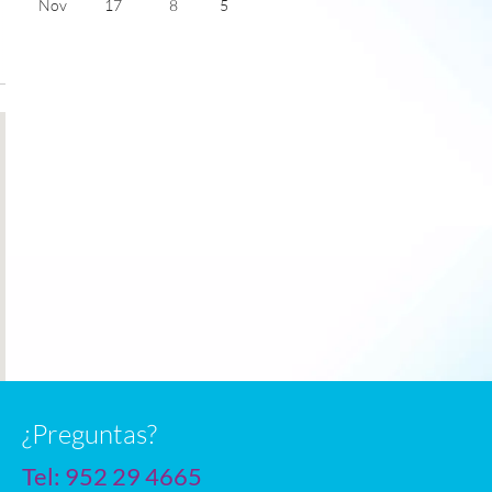
Nov
17
8
5
Dec
13
5
4
Jan
13
4
5
Feb
13
5
6
Mar
15
7
6
Apr
17
9
8
May
20
13
9
June
24
16
10
July
27
18
12
n
¿Preguntas?
Tel:
952 29 4665