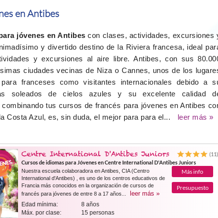
nes en Antibes
para jóvenes en Antibes
con clases, actividades, excursiones 
imadísimo y divertido destino de la Riviera francesa, ideal par
vidades y excursiones al aire libre. Antibes, con sus 80.00
sísimas ciudades vecinas de Niza o Cannes, unos de los lugare
 para franceses como visitantes internacionales debido a s
ías soleados de cielos azules y su excelente calidad d
a combinando tus cursos de francés para jóvenes en Antibes co
 Costa Azul, es, sin duda, el mejor para para el...
leer más »
Centre International D'Antibes Juniors
(11
Cursos de idiomas para Jóvenes en Centre International D'Antibes Juniors
Nuestra escuela colaboradora en Antibes, CIA (Centro
Más info
International d'Antibes) , es uno de los centros educativos de
Francia más conocidos en la organización de cursos de
Presupuesto
leer más »
francés para jóvenes de entre 8 a 17 años...
Edad mínima:
8 años
Máx. por clase:
15 personas