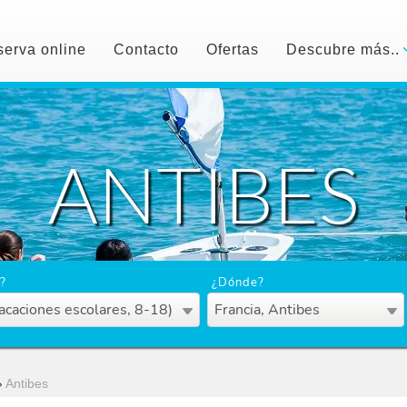
erva online
Contacto
Ofertas
Descubre más..
ANTIBES
?
¿Dónde?
acaciones escolares, 8-18)
Francia, Antibes
›
Antibes