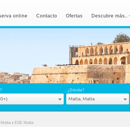
erva online
Contacto
Ofertas
Descubre más..
?
¿Dónde?
50+)
Malta, Malta
Malta
›
ESE Malta