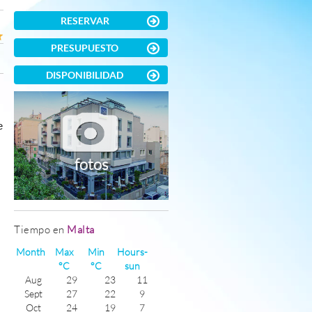
RESERVAR
PRESUPUESTO
DISPONIBILIDAD
e
fotos
Tiempo en
Malta
Month
Max
Min
Hours-
°C
°C
sun
Aug
29
23
11
Sept
27
22
9
Oct
24
19
7