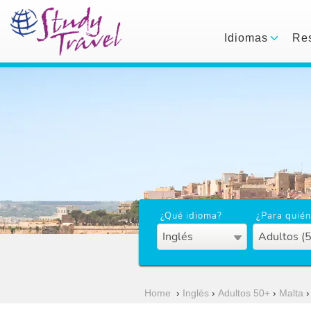
Idiomas
Res
¿Qué idioma?
¿Para quién
Inglés
Adultos (
Home
›
Inglés
›
Adultos 50+
›
Malta
›