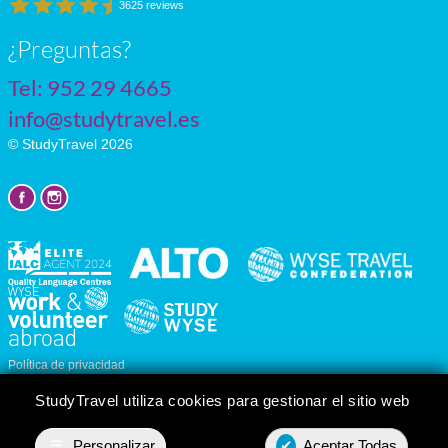
3625 reviews
¿Preguntas?
Tel:
952 29 4665
info@studytravel.es
© StudyTravel 2026
Política de privacidad
Personalizar cookies
StudyTravel utiliza cookies para gestionar el sitio web
☰
Personalizar
✔
Aceptar Todas