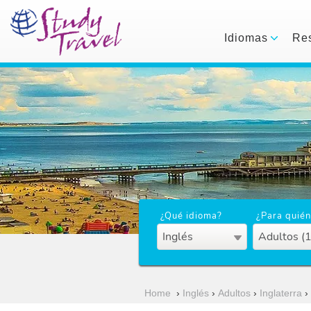
Idiomas
Res
¿Qué idioma?
¿Para quién
Inglés
Adultos (
Home
›
Inglés
›
Adultos
›
Inglaterra
›