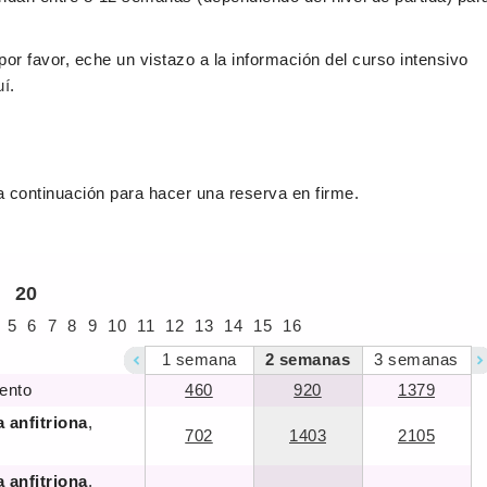
por favor, eche un vistazo a la información del curso intensivo
uí
.
a continuación para hacer una reserva en firme.
20
5
6
7
8
9
10
11
12
13
14
15
16
1
semana
2
semanas
3
semanas
ento
460
920
1379
a anfitriona
,
702
1403
2105
a anfitriona
,