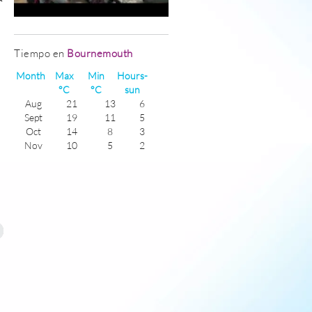
Tiempo en
Bournemouth
Month
Max
Min
Hours-
°C
°C
sun
Aug
21
13
6
Sept
19
11
5
Oct
14
8
3
Nov
10
5
2
Dec
7
4
1
Jan
6
2
1
Feb
7
2
2
Mar
10
3
4
Apr
13
6
5
May
17
8
6
June
20
12
7
July
22
14
6