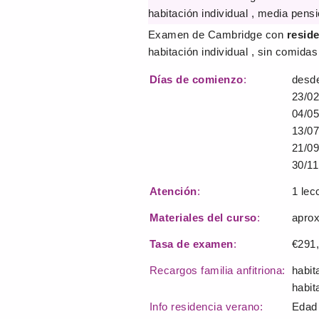
habitación individual , media pens
Examen de Cambridge con
resid
habitación individual , sin comidas
Días de comienzo
:
desde
23/02
04/05
13/07
21/09
30/11
Atención
:
1 lec
Materiales del curso
:
aprox
Tasa de examen
:
€291,
Recargos familia anfitriona:
habit
habit
Info residencia verano:
Edad 