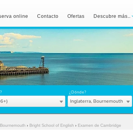
erva online
Contacto
Ofertas
Descubre más..
?
¿Dónde?
16+)
Inglaterra, Bournemouth
Bournemouth
›
Bright School of English
›
Examen de Cambridge