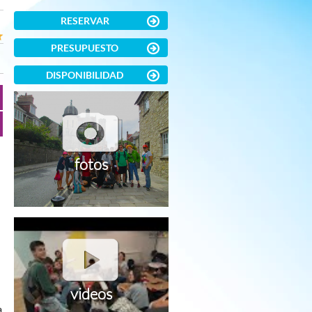
RESERVAR
PRESUPUESTO
DISPONIBILIDAD
fotos
videos
a