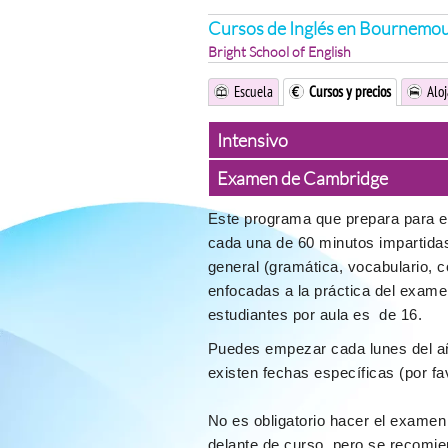
Cursos de Inglés en Bournemo
Bright School of English
Escuela
Cursos y precios
Alo
Intensivo
Examen de Cambridge
Este programa que prepara para 
cada una de 60 minutos impartidas 
general (gramática, vocabulario, c
enfocadas a la práctica del exam
estudiantes por aula es de 16.
Puedes empezar cada lunes del año
existen fechas específicas (por fa
No es obligatorio hacer el exame
delante de curso, pero se recomie