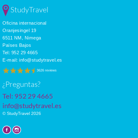
Feb
7
2
2
StudyTravel
Mar
10
3
4
Apr
13
6
5
Oficina internacional
May
17
8
6
June
20
12
7
Oranjesingel 19
July
22
14
6
6511 NM, Nimega
Países Bajos
Tel:
952 29 4665
E-mail:
info@studytravel.es
3626 reviews
¿Preguntas?
Tel:
952 29 4665
info@studytravel.es
© StudyTravel 2026