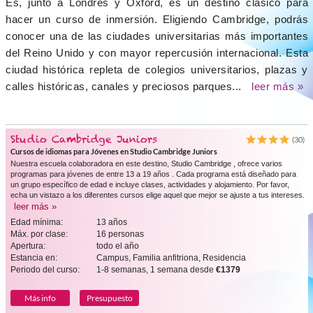
Es, junto a Londres y Oxford, es un destino clásico para
hacer un curso de inmersión. Eligiendo Cambridge, podrás
conocer una de las ciudades universitarias más importantes
del Reino Unido y con mayor repercusión internacional. Esta
ciudad histórica repleta de colegios universitarios, plazas y
calles históricas, canales y preciosos parques...
leer más »
Studio Cambridge Juniors
(30)
Cursos de idiomas para Jóvenes en Studio Cambridge Juniors
Nuestra escuela colaboradora en este destino, Studio Cambridge , ofrece varios
programas para jóvenes de entre 13 a 19 años . Cada programa está diseñado para
un grupo específico de edad e incluye clases, actividades y alojamiento. Por favor,
echa un vistazo a los diferentes cursos elige aquel que mejor se ajuste a tus intereses.
leer más »
Edad mínima:
13 años
Máx. por clase:
16 personas
Apertura:
todo el año
Estancia en:
Campus, Familia anfitriona, Residencia
Periodo del curso:
1-8 semanas, 1 semana desde
€1379
Más info
Presupuesto