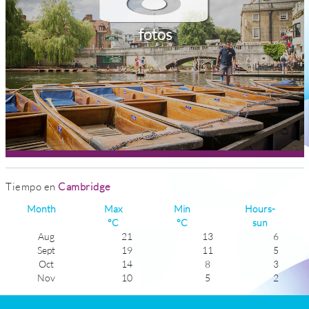
fotos
Tiempo en
Cambridge
Month
Max
Min
Hours-
°C
°C
sun
Aug
21
13
6
Sept
19
11
5
Oct
14
8
3
Nov
10
5
2
Dec
7
4
1
Jan
6
2
1