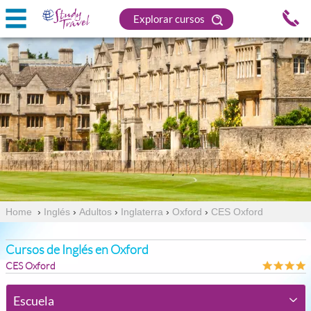
Explorar cursos
Home
›
Inglés
›
Adultos
›
Inglaterra
›
Oxford
›
CES Oxford
Cursos de Inglés en Oxford
CES Oxford
Escuela