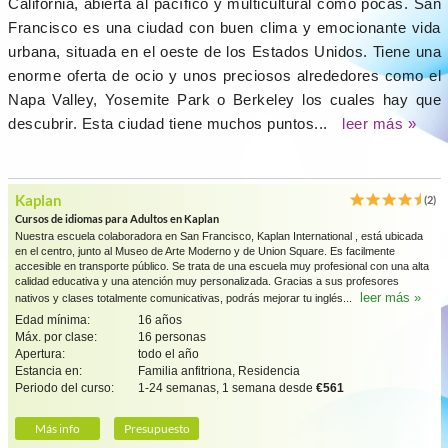
California, abierta al pacífico y multicultural como pocas. San
Francisco es una ciudad con buen clima y emocionante vida
urbana, situada en el oeste de los Estados Unidos. Tiene una
enorme oferta de ocio y unos preciosos alrededores como el
Napa Valley, Yosemite Park o Berkeley los cuales hay que
descubrir. Esta ciudad tiene muchos puntos...
leer más »
Kaplan
(2)
Cursos de idiomas para Adultos en Kaplan
Nuestra escuela colaboradora en San Francisco, Kaplan International , está ubicada
en el centro, junto al Museo de Arte Moderno y de Union Square. Es facilmente
accesible en transporte público. Se trata de una escuela muy profesional con una alta
calidad educativa y una atención muy personalizada. Gracias a sus profesores
leer más »
nativos y clases totalmente comunicativas, podrás mejorar tu inglés...
Edad mínima:
16 años
Máx. por clase:
16 personas
Apertura:
todo el año
Estancia en:
Familia anfitriona, Residencia
Periodo del curso:
1-24 semanas, 1 semana desde
€561
Más info
Presupuesto