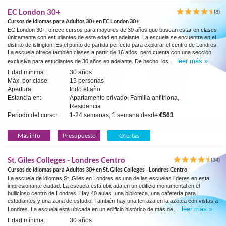
EC London 30+
(8)
Cursos de idiomas para Adultos 30+ en EC London 30+
EC London 30+, ofrece cursos para mayores de 30 años que buscan estar en clases
únicamente con estudiantes de esta edad en adelante. La escuela se encuentra en el
distrito de islington. Es el punto de partida perfecto para explorar el centro de Londres.
La escuela ofrece también clases a partir de 16 años, pero cuenta con una sección
leer más »
exclusiva para estudiantes de 30 años en adelante. De hecho, los...
Edad mínima:
30 años
Máx. por clase:
15 personas
Apertura:
todo el año
Estancia en:
Apartamento privado, Familia anfitriona,
Residencia
Periodo del curso:
1-24 semanas, 1 semana desde
€563
Más info
Presupuesto
Ofertas
St. Giles Colleges - Londres Centro
(34)
Cursos de idiomas para Adultos 30+ en St. Giles Colleges - Londres Centro
La escuela de idiomas St. Giles en Londres es una de las escuelas líderes en esta
impresionante ciudad. La escuela está ubicada en un edificio monumental en el
bullicioso centro de Londres. Hay 40 aulas, una biblioteca, una cafetería para
estudiantes y una zona de estudio. También hay una terraza en la azotea con vistas a
leer más »
Londres. La escuela está ubicada en un edificio histórico de más de...
Edad mínima:
30 años