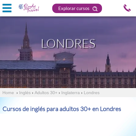
Explorar cursos
LONDRES
Home
›
Inglés
›
Adultos 30+
›
Inglaterra
›
Londres
Cursos de inglés para adultos 30+ en Londres