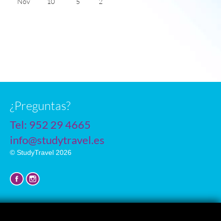
Nov
10
5
2
Dec
7
4
1
Jan
6
2
1
Feb
7
2
2
Mar
10
3
4
Apr
13
6
5
May
17
8
6
June
20
12
7
July
22
14
6
n
¿Preguntas?
Tel:
952 29 4665
info@studytravel.es
© StudyTravel 2026