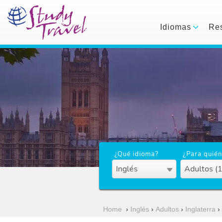
Idiomas
Res
¿Qué idioma?
¿Para quién
Inglés
Adultos (
Home
›
Inglés
›
Adultos
›
Inglaterra
›