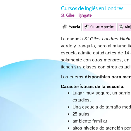
Cursos de Inglés en Londres
St. Giles Highgate
Escuela
Cursos y precios
Alo
La escuela
St Giles Londres High
verde y tranquilo, pero al mismo t
escuela admite estudiantes de 14
solamente con otros menores, en
tienen sus clases con otros estud
Los cursos
disponibles para me
Características de la escuela:
Lugar muy seguro, un barrio
estudios.
Una escuela de tamaño med
25 aulas
ambiente familiar
altos niveles de atención pe