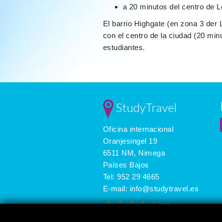
a 20 minutos del centro de 
El barrio Highgate (en zona 3 de
con el centro de la ciudad (20 min
estudiantes.
StudyTravel
Oficina internacional
Oranjesingel 19
6511 NM, Nimega
Países Bajos
Tel:
952 29 4665
E-mail:
info@studytravel.es
3625 reviews