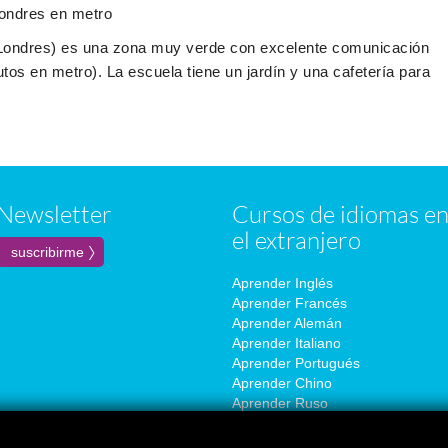
Londres en metro
r Londres) es una zona muy verde con excelente comunicación
utos en metro). La escuela tiene un jardín y una cafetería para
Newsletter
Cursos de idiomas e
el extranjero
Aprender Inglés
Aprender Francés
Aprender Alemán
Aprender Italiano
Aprender Portugués
Aprender Chino
Aprender Ruso
Aprender Coreano
Aprender Japonés