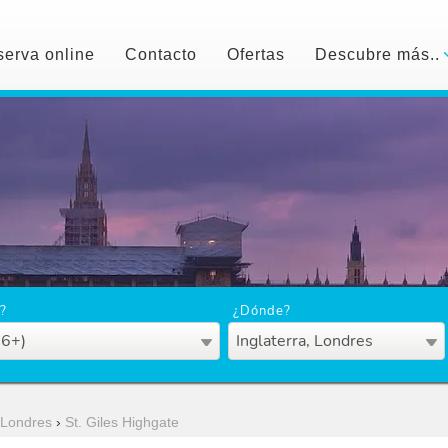
erva online
Contacto
Ofertas
Descubre más..
?
¿Dónde?
16+)
Inglaterra, Londres
Londres
›
St. Giles Highgate