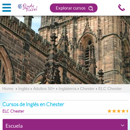
Explorar cursos
Home
›
Inglés
›
Adultos 50+
›
Inglaterra
›
Chester
›
ELC Chester
Cursos de Inglés en Chester
ELC Chester
Escuela