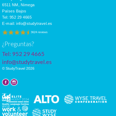
July
19
13
8
6511 NM, Nimega
Países Bajos
Tel:
952 29 4665
E-mail:
info@studytravel.es
3624 reviews
¿Preguntas?
Tel:
952 29 4665
info@studytravel.es
© StudyTravel 2026