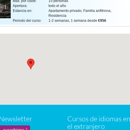
Máx. por clase:
15 personas
Apertura:
todo el año
Estancia en:
Apartamento privado, Familia anfitriona,
Residencia
Periodo del curso:
1-2 semanas, 1 semana desde
€956
Newsletter
Cursos de idiomas e
el extranjero