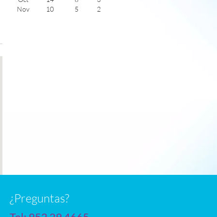
Nov
10
5
2
Dec
7
4
1
Jan
6
2
1
Feb
7
2
2
Mar
10
3
4
Apr
13
6
5
May
17
8
6
June
20
12
7
July
22
14
6
n
¿Preguntas?
Tel:
952 29 4665