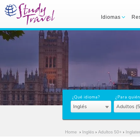
Idiomas
Res
¿Qué idioma?
¿Para quién
Inglés
Adultos (
Home
›
Inglés
›
Adultos 50+
›
Inglate