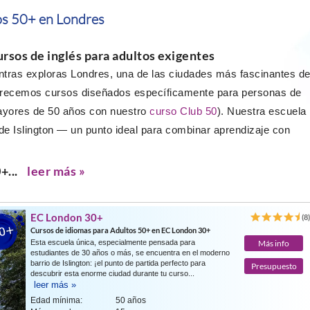
os 50+ en Londres
rsos de inglés para adultos exigentes
entras exploras Londres, una de las ciudades más fascinantes d
recemos cursos diseñados específicamente para personas de
ayores de 50 años con nuestro
curso Club 50
). Nuestra escuela
 de Islington — un punto ideal para combinar aprendizaje con
+...
leer más »
EC London 30+
(8
Cursos de idiomas para Adultos 50+ en EC London 30+
Esta escuela única, especialmente pensada para
Más info
estudiantes de 30 años o más, se encuentra en el moderno
barrio de Islington: ¡el punto de partida perfecto para
Presupuesto
descubrir esta enorme ciudad durante tu curso...
leer más »
Edad mínima:
50 años