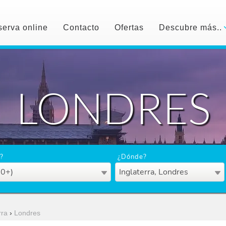
erva online
Contacto
Ofertas
Descubre más..
LONDRES
?
¿Dónde?
50+)
Inglaterra, Londres
rra
›
Londres