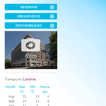
RESERVAR
PRESUPUESTO
e
DISPONIBILIDAD
fotos
)
Tiempo en
Londres
Month
Max
Min
Hours-
°C
°C
sun
Aug
21
13
6
Sept
19
11
5
Oct
14
8
3