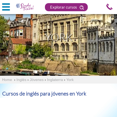
Explorar cursos
YORK
Home
›
Inglés
›
Jóvenes
›
Inglaterra
›
York
Cursos de inglés para jóvenes en York