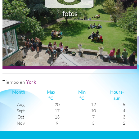
fotos
Tiempo en
York
Month
Max
Min
Hours-
°C
°C
sun
Aug
20
12
5
Sept
17
10
4
Oct
13
7
3
Nov
9
5
2
Dec
6
3
1
Jan
5
2
1