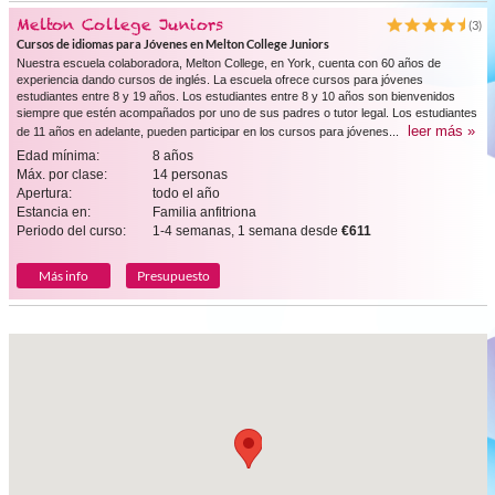
Melton College Juniors
(3)
Cursos de idiomas para Jóvenes en Melton College Juniors
Nuestra escuela colaboradora, Melton College, en York, cuenta con 60 años de
experiencia dando cursos de inglés. La escuela ofrece cursos para jóvenes
estudiantes entre 8 y 19 años. Los estudiantes entre 8 y 10 años son bienvenidos
siempre que estén acompañados por uno de sus padres o tutor legal. Los estudiantes
leer más »
de 11 años en adelante, pueden participar en los cursos para jóvenes...
Edad mínima:
8 años
Máx. por clase:
14 personas
Apertura:
todo el año
Estancia en:
Familia anfitriona
Periodo del curso:
1-4 semanas, 1 semana desde
€611
Más info
Presupuesto