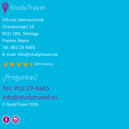
Feb
6
2
2
StudyTravel
Mar
9
3
3
Apr
12
5
5
Oficina internacional
May
16
7
5
June
19
10
6
Oranjesingel 19
July
20
12
5
6511 NM, Nimega
Países Bajos
Tel:
952 29 4665
E-mail:
info@studytravel.es
3625 reviews
¿Preguntas?
Tel:
952 29 4665
info@studytravel.es
© StudyTravel 2026