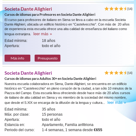
Societa Dante Alighieri
(14)
Cursos de idiomas para Profesores en Societa Dante Alighieri
El curso para profesores de italiano en Siena se lleva a cabo en la escuela Societa
Dante Alighieri, ubicada un edificio histórico en “Castelvecchio”. Con más de 20 años
de experiencia esta escuela ofrece una alta calidad de enseñanza del italiano como
leer más »
lengua extranjera.
Edad mínima:
18 años
Apertura:
todo el año
Más info
Presupuesto
Societa Dante Alighieri
(14)
Cursos de idiomas para Adultos 30+ en Societa Dante Alighieri
Nuestra escuela colaboradora en Siena, Dante Alighieri, se encuentra en un edificio
histórico en “Castelvecchio” en pleno corazón de la ciudad, a tan sólo 10 minutos de la
Piazza del Campo. Esta escuela lleva ofreciendo desde hace más de 20 años cursos
de italiano de alta calidad en Siena y es miembro de la sociedad del mismo nombre,
leer más »
que desde el S.XIX se encarga de la difusión de la lengua y cultura...
Edad mínima:
35 años
Máx. por clase:
15 personas
Apertura:
todo el año
Estancia en:
Apartamento, Familia anfitriona
Periodo del curso:
1-4 semanas, 1 semana desde
€655