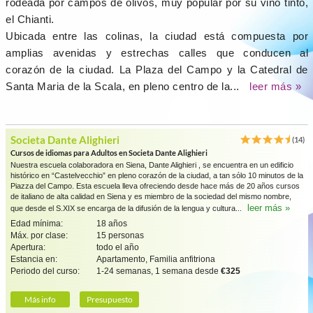
rodeada por campos de olivos, muy popular por su vino tinto,
el Chianti.
Ubicada entre las colinas, la ciudad está compuesta por
amplias avenidas y estrechas calles que conducen al
corazón de la ciudad. La Plaza del Campo y la Catedral de
Santa Maria de la Scala, en pleno centro de la...
leer más »
Societa Dante Alighieri
(14)
Cursos de idiomas para Adultos en Societa Dante Alighieri
Nuestra escuela colaboradora en Siena, Dante Alighieri , se encuentra en un edificio
histórico en “Castelvecchio” en pleno corazón de la ciudad, a tan sólo 10 minutos de la
Piazza del Campo. Esta escuela lleva ofreciendo desde hace más de 20 años cursos
de italiano de alta calidad en Siena y es miembro de la sociedad del mismo nombre,
leer más »
que desde el S.XIX se encarga de la difusión de la lengua y cultura...
Edad mínima:
18 años
Máx. por clase:
15 personas
Apertura:
todo el año
Estancia en:
Apartamento, Familia anfitriona
Periodo del curso:
1-24 semanas, 1 semana desde
€325
Más info
Presupuesto