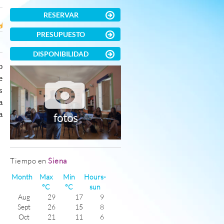
RESERVAR
PRESUPUESTO
DISPONIBILIDAD
o
e
s
a
a
fotos
Tiempo en
Siena
Month
Max
Min
Hours-
°C
°C
sun
Aug
29
17
9
Sept
26
15
8
Oct
21
11
6