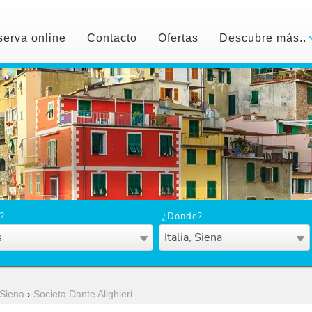
erva online
Contacto
Ofertas
Descubre más..
?
¿Dónde?
s
Italia, Siena
Siena
›
Societa Dante Alighieri