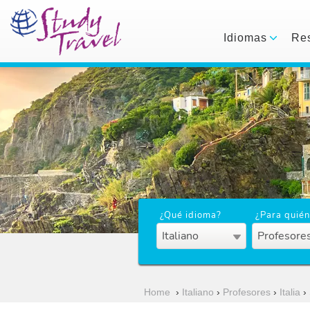
Idiomas
Res
¿Qué idioma?
¿Para quién
Italiano
Profesore
Home
›
Italiano
›
Profesores
›
Italia
›