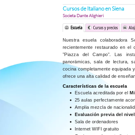
Cursos de Italiano en Siena
Societa Dante Alighieri
Escuela
Cursos y precios
Alo
Nuestra esuela colaboradora So
recientemente restaurado en el 
"Piazza del Campo".
Las inst
panorámicas, sala de lectura, sa
cocina completamente equipada y
ofrece una alta calidad de enseñan
Características de la escuela
Escuela acreditada por el
Mi
25 aulas perfectamente acon
Amplia mezcla de nacionali
Evaluación previa del nive
Sala de ordenadores
Internet WIFI gratuito