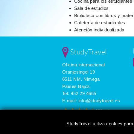
Cocina para los estudiantes
Sala de estudios
Biblioteca con libros y mater
Cafetería de estudiantes
Atención individualizada
StudyTravel
Oficina internacional
Oranjesingel 19
6511 NM, Nimega
Países Bajos
Tel:
952 29 4665
E-mail:
info@studytravel.es
3626 reviews
StudyTravel utiliza cookies para 