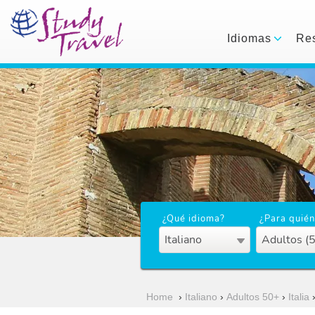
Idiomas
Res
¿Qué idioma?
¿Para quién
Italiano
Adultos (
Home
›
Italiano
›
Adultos 50+
›
Italia