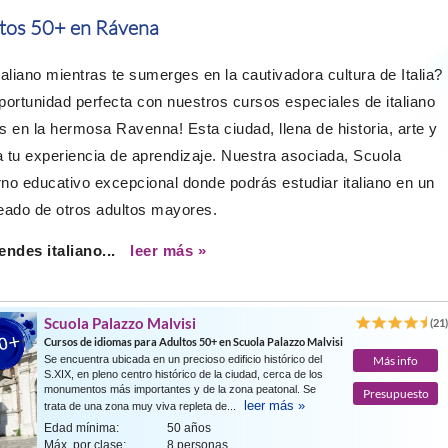
ltos 50+ en Rávena
liano mientras te sumerges en la cautivadora cultura de Italia?
portunidad perfecta con nuestros cursos especiales de italiano
en la hermosa Ravenna! Esta ciudad, llena de historia, arte y
a tu experiencia de aprendizaje. Nuestra asociada, Scuola
rno educativo excepcional donde podrás estudiar italiano en un
eado de otros adultos mayores.
ndes italiano...
leer más »
Scuola Palazzo Malvisi
(21
Cursos de idiomas para Adultos 50+ en Scuola Palazzo Malvisi
Se encuentra ubicada en un precioso edificio histórico del
Más info
S.XIX, en pleno centro histórico de la ciudad, cerca de los
monumentos más importantes y de la zona peatonal. Se
Presupuesto
leer más »
trata de una zona muy viva repleta de...
Edad mínima:
50 años
Máx. por clase:
8 personas