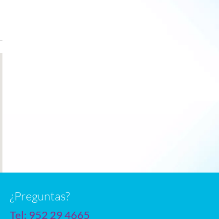
Dec
8
3
3
Jan
6
1
3
Feb
9
3
4
Mar
13
5
4
Apr
17
10
5
May
22
13
8
June
26
17
9
July
28
19
10
n
¿Preguntas?
Tel:
952 29 4665