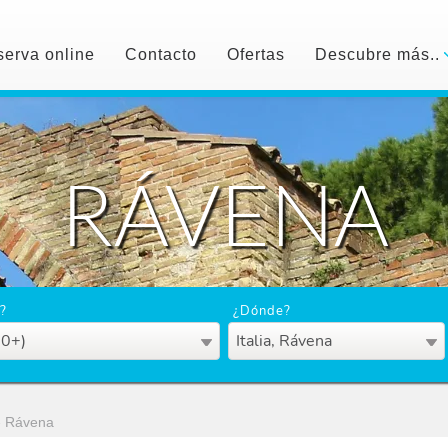
erva online
Contacto
Ofertas
Descubre más..
RÁVENA
?
¿Dónde?
50+)
Italia, Rávena
›
Rávena