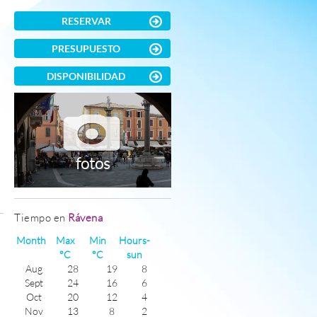
RESERVAR
PRESUPUESTO
DISPONIBILIDAD
fotos
Tiempo en
Rávena
)
Month
Max
Min
Hours-
°C
°C
sun
Aug
28
19
8
Sept
24
16
6
Oct
20
12
4
Nov
13
8
2