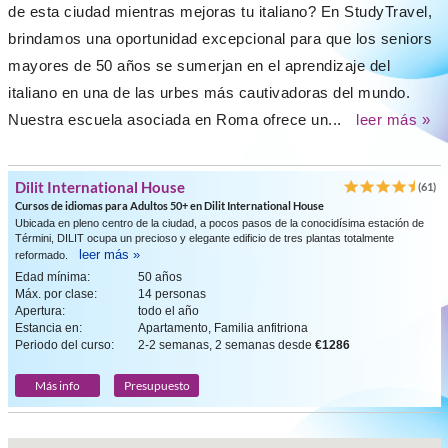
de esta ciudad mientras mejoras tu italiano? En StudyTravel,
brindamos una oportunidad excepcional para que los seniors
mayores de 50 años se sumerjan en el aprendizaje del
italiano en una de las urbes más cautivadoras del mundo.
Nuestra escuela asociada en Roma ofrece un...
leer más »
Dilit International House
(61)
Cursos de idiomas para Adultos 50+ en Dilit International House
Ubicada en pleno centro de la ciudad, a pocos pasos de la conocidísima estación de
Términi, DILIT ocupa un precioso y elegante edificio de tres plantas totalmente
leer más »
reformado.
Edad mínima:
50 años
Máx. por clase:
14 personas
Apertura:
todo el año
Estancia en:
Apartamento, Familia anfitriona
Periodo del curso:
2-2 semanas, 2 semanas desde
€1286
Más info
Presupuesto