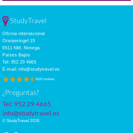
StudyTravel
Oficina internacional
Oranjesingel 19
6511 NM, Nimega
Países Bajos
Tel:
952 29 4665
E-mail:
info@studytravel.es
3626 reviews
¿Preguntas?
Tel:
952 29 4665
info@studytravel.es
© StudyTravel 2026