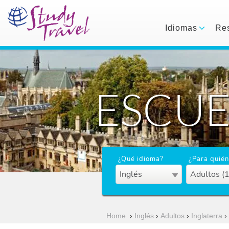
Idiomas
Res
ESCUE
¿Qué idioma?
¿Para quién
Inglés
Adultos (
Home
›
Inglés
›
Adultos
›
Inglaterra
›