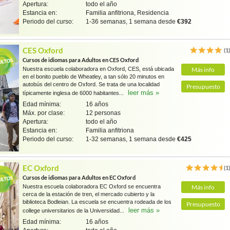
Apertura:
todo el año
Estancia en:
Familia anfitriona, Residencia
Periodo del curso:
1-36 semanas, 1 semana desde
€392
CES Oxford
(1
Cursos de idiomas para Adultos en CES Oxford
Nuestra escuela colaboradora en Oxford, CES, está ubicada
Más info
en el bonito pueblo de Wheatley, a tan sólo 20 minutos en
autobús del centro de Oxford. Se trata de una localidad
Presupuesto
leer más »
típicamente inglesa de 6000 habitantes...
Edad mínima:
16 años
Máx. por clase:
12 personas
Apertura:
todo el año
Estancia en:
Familia anfitriona
Periodo del curso:
1-32 semanas, 1 semana desde
€425
EC Oxford
(1
Cursos de idiomas para Adultos en EC Oxford
Nuestra escuela colaboradora EC Oxford se encuentra
Más info
cerca de la estación de tren, el mercado cubierto y la
biblioteca Bodleian. La escuela se encuentra rodeada de los
Presupuesto
leer más »
college universitarios de la Universidad...
Edad mínima:
16 años