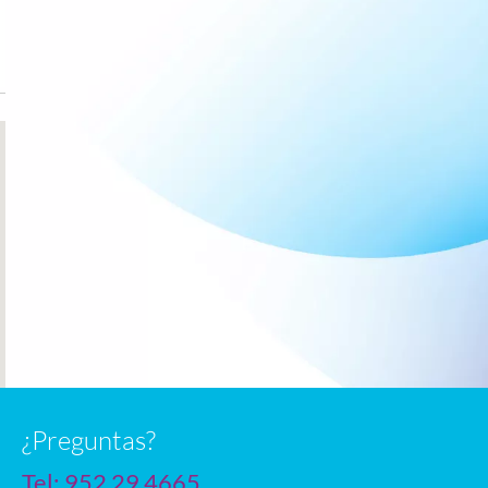
n
¿Preguntas?
Tel:
952 29 4665