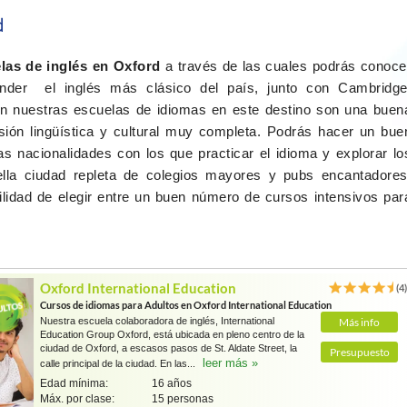
d
las de inglés en Oxford
a través de las cuales podrás conoce
nder el inglés más clásico del país, junto con Cambridge
n nuestras escuelas de idiomas en este destino son una buen
sión lingüística y cultural muy completa. Podrás hacer un bue
 nacionalidades con los que practicar el idioma y explorar lo
lla ciudad repleta de colegios mayores y pubs encantadores
ilidad de elegir entre un buen número de cursos intensivos par
Oxford International Education
(4
Cursos de idiomas para Adultos en Oxford International Education
Nuestra escuela colaboradora de inglés, International
Más info
Education Group Oxford, está ubicada en pleno centro de la
ciudad de Oxford, a escasos pasos de St. Aldate Street, la
Presupuesto
leer más »
calle principal de la ciudad. En las...
Edad mínima:
16 años
Máx. por clase:
15 personas