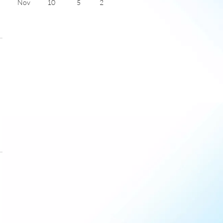
Nov
10
5
2
Dec
7
4
1
Jan
6
2
1
Feb
7
2
2
Mar
10
3
4
)
Apr
13
6
5
May
17
8
6
June
20
12
7
July
22
14
6
)