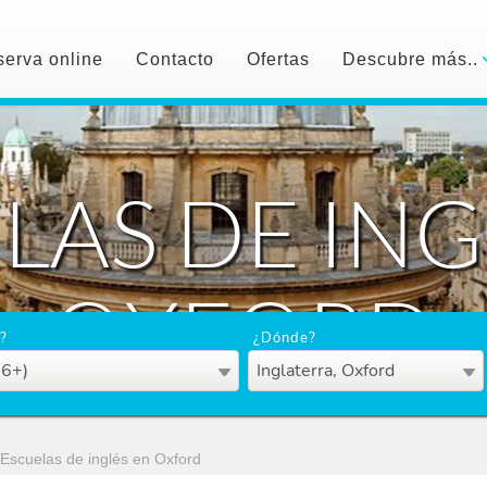
erva online
Contacto
Ofertas
Descubre más..
LAS DE ING
OXFORD
?
¿Dónde?
16+)
Inglaterra, Oxford
Escuelas de inglés en Oxford