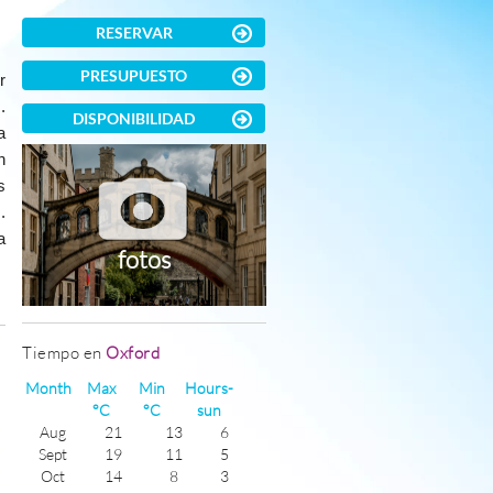
RESERVAR
PRESUPUESTO
r
.
DISPONIBILIDAD
a
n
s
.
a
fotos
)
Tiempo en
Oxford
Month
Max
Min
Hours-
°C
°C
sun
Aug
21
13
6
Sept
19
11
5
Oct
14
8
3