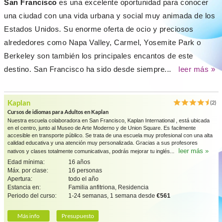
San Francisco
es una excelente oportunidad para conocer
una ciudad con una vida urbana y social muy animada de los
Estados Unidos. Su enorme oferta de ocio y preciosos
alrededores como Napa Valley, Carmel, Yosemite Park o
Berkeley son también los principales encantos de este
destino. San Francisco ha sido desde siempre...
leer más »
Kaplan
(2)
Cursos de idiomas para Adultos en Kaplan
Nuestra escuela colaboradora en San Francisco, Kaplan International , está ubicada
en el centro, junto al Museo de Arte Moderno y de Union Square. Es facilmente
accesible en transporte público. Se trata de una escuela muy profesional con una alta
calidad educativa y una atención muy personalizada. Gracias a sus profesores
leer más »
nativos y clases totalmente comunicativas, podrás mejorar tu inglés...
Edad mínima:
16 años
Máx. por clase:
16 personas
Apertura:
todo el año
Estancia en:
Familia anfitriona, Residencia
Periodo del curso:
1-24 semanas, 1 semana desde
€561
Más info
Presupuesto