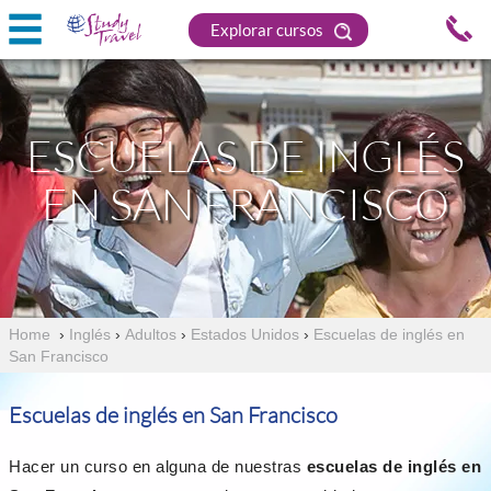
Explorar cursos
ESCUELAS DE INGLÉS
EN SAN FRANCISCO
Home
›
Inglés
›
Adultos
›
Estados Unidos
›
Escuelas de inglés en
San Francisco
Escuelas de inglés en San Francisco
Hacer un curso en alguna de nuestras
escuelas de inglés en