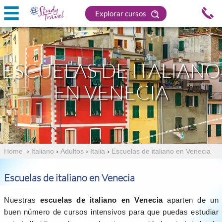
Explorar cursos
ESCUELAS DE ITALIANO
EN VENECIA
Home
›
Italiano
›
Adultos
›
Italia
›
Escuelas de italiano en Venecia
Escuelas de italiano en Venecia
Nuestras
escuelas de italiano en Venecia
aparten de un
buen número de cursos intensivos para que puedas estudiar