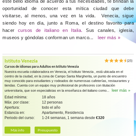
este bello idioma de acuerdo a tus necesidades, te brindan la
oportunidad de conocer esta mítica ciudad que debe
visitarse, al menos, una vez en la vida. Venecia, sigue
siendo hoy en día, junto a Roma, el destino favorito para
hacer
cursos de italiano en Italia.
Sus canales, iglesia,
museos y góndolas conforman un marco...
leer más »
Istituto Venezia
(25)
Cursos de idiomas para Adultos en Istituto Venezia
Nuestra escuela colaboradora en Venecia, el Istituto Venezia , está ubicada en el
centro de la ciudad, en la zona de Campo Santa Margherita, un punto de encuentro
muy conocido para estudiantes y rodeados de numerosas cafeterías, restaurantes y
tiendas. Cuenta con un equipo muy profesional de profesores con titulación
leer más »
universitaria, que son especialistas en la enseñanza del italiano como...
Edad mínima:
18 años
Máx. por clase:
12 personas
Apertura:
todo el año
Estancia en:
Apartamento, Residencia
Periodo del curso:
1-24 semanas, 1 semana desde
€320
Más info
Presupuesto