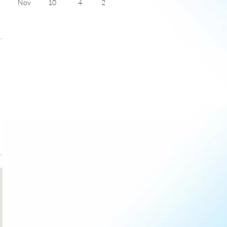
Nov
10
4
2
Dec
8
3
2
Jan
8
1
2
Feb
8
2
3
Mar
10
3
4
)
Apr
13
4
6
May
15
6
7
June
18
9
7
July
20
11
5