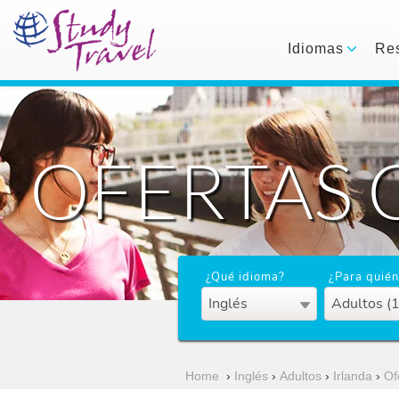
Idiomas
Res
OFERTAS 
¿Qué idioma?
¿Para quién
Inglés
Adultos (
Home
›
Inglés
›
Adultos
›
Irlanda
›
Of