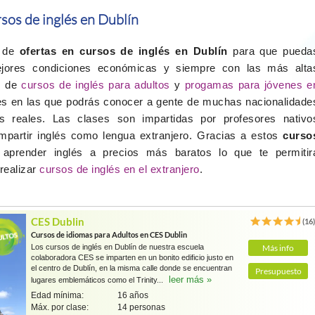
sos de inglés en Dublín
d de
ofertas en cursos de inglés en Dublín
para que pueda
ejores condiciones económicas y siempre con las más alta
s de
cursos de inglés para adultos
y
progamas para jóvenes e
es en las que podrás conocer a gente de muchas nacionalidade
es reales. Las clases son impartidas por profesores nativo
impartir inglés como lengua extranjero. Gracias a estos
curso
 aprender inglés a precios más baratos lo que te permitir
 realizar
cursos de inglés en el extranjero
.
CES Dublin
(16
Cursos de idiomas para Adultos en CES Dublin
Los cursos de inglés en Dublín de nuestra escuela
Más info
colaboradora CES se imparten en un bonito edificio justo en
el centro de Dublín, en la misma calle donde se encuentran
Presupuesto
leer más »
lugares emblemáticos como el Trinity...
Edad mínima:
16 años
Máx. por clase:
14 personas