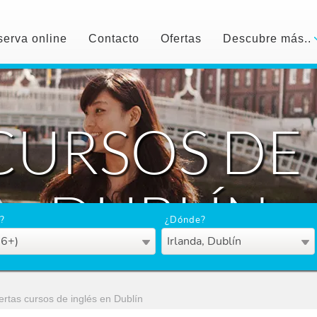
erva online
Contacto
Ofertas
Descubre más..
CURSOS DE 
DUBLÍN
?
¿Dónde?
16+)
Irlanda, Dublín
ertas cursos de inglés en Dublín