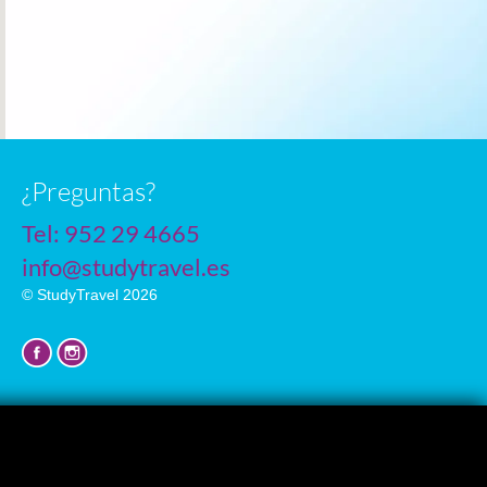
n
¿Preguntas?
Tel:
952 29 4665
info@studytravel.es
© StudyTravel 2026