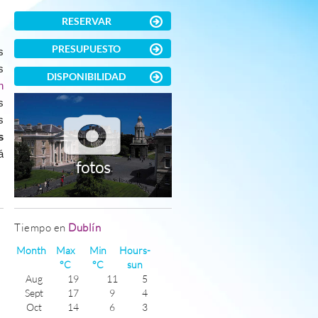
RESERVAR
PRESUPUESTO
s
s
DISPONIBILIDAD
n
s
s
s
á
fotos
)
Tiempo en
Dublín
Month
Max
Min
Hours-
°C
°C
sun
Aug
19
11
5
Sept
17
9
4
Oct
14
6
3