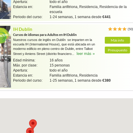
Apertura:
todo el año
Estancia en:
Familia anfitriona, Residencia, Residencia de la
escuela
Periodo del curso:
1-24 semanas, 1 semana desde
€441
IH Dublin
(50
Cursos de idiomas para Adultos en IH Dublin
Nuestros cursos de inglés en Dublín se imparten en la
Más info
escuela IH (International House), que está ubicada en un
moderno edificio en pleno centro de Dublin, entre Talbot
Presupuesto
leer más »
Street y Amiens Street (distrito financiero...
Edad mínima:
16 años
Máx. por clase:
15 personas
Apertura:
todo el año
Estancia en:
Familia anfitriona, Residencia
Periodo del curso:
1-25 semanas, 1 semana desde
€380