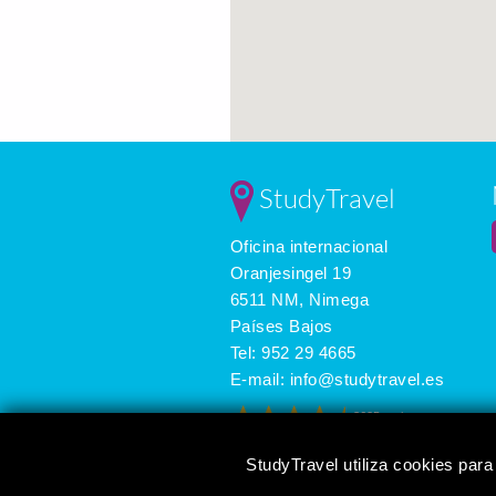
StudyTravel
Oficina internacional
Oranjesingel 19
6511 NM, Nimega
Países Bajos
Tel:
952 29 4665
E-mail:
info@studytravel.es
3625 reviews
StudyTravel utiliza cookies para 