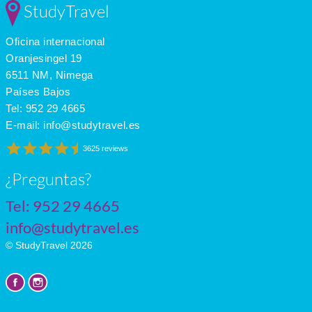
StudyTravel
Mar
8
0
4
Apr
13
4
6
Oficina internacional
May
18
8
7
June
22
11
8
Oranjesingel 19
July
23
13
7
6511 NM, Nimega
Países Bajos
Tel:
952 29 4665
E-mail:
info@studytravel.es
3625 reviews
¿Preguntas?
Tel:
952 29 4665
info@studytravel.es
© StudyTravel 2026