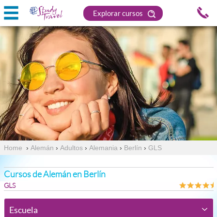
Explorar cursos
Home
›
Alemán
›
Adultos
›
Alemania
›
Berlín
›
GLS
Cursos de Alemán en Berlín
GLS
Escuela