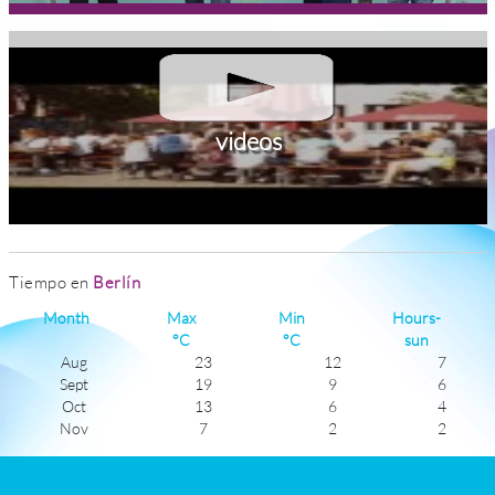
videos
Tiempo en
Berlín
Month
Max
Min
Hours-
°C
°C
sun
Aug
23
12
7
Sept
19
9
6
Oct
13
6
4
Nov
7
2
2
Dec
3
-1
1
Jan
2
-3
2
Feb
3
-3
3