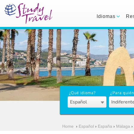
Idiomas
Res
¿Qué idioma?
¿Para quién
Español
Indiferent
Home
›
Español
›
España
›
Málaga
›