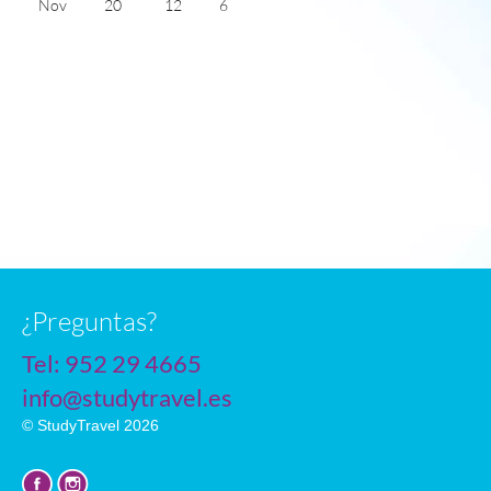
Nov
20
12
6
Dec
17
10
5
Jan
17
8
6
Feb
17
8
6
Mar
18
11
6
Apr
21
13
8
May
23
15
10
June
27
19
11
July
29
21
11
n
¿Preguntas?
Tel:
952 29 4665
info@studytravel.es
© StudyTravel 2026