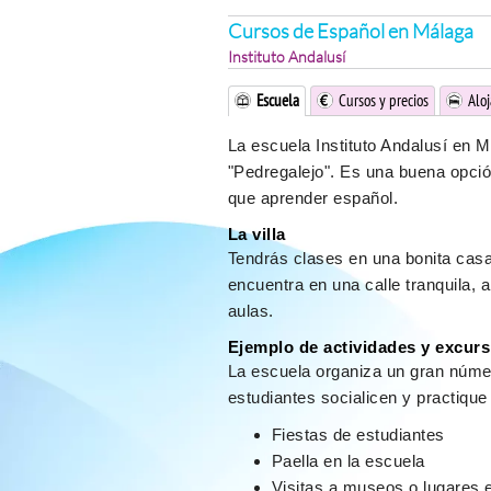
Cursos de Español en Málaga
Instituto Andalusí
Escuela
Cursos y precios
Alo
La escuela Instituto Andalusí en M
"Pedregalejo". Es una buena opció
que aprender español.
La villa
Tendrás clases en una bonita casa
encuentra en una calle tranquila, a
aulas.
Ejemplo de actividades y excur
La escuela organiza un gran númer
estudiantes socialicen y practiqu
Fiestas de estudiantes
Paella en la escuela
Visitas a museos o lugares 