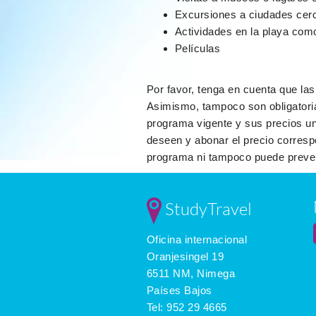
Excursiones a ciudades cer
Actividades en la playa como 
Películas
Por favor, tenga en cuenta que las
Asimismo, tampoco son obligatoria
programa vigente y sus precios una
deseen y abonar el precio corresp
programa ni tampoco puede preverl
StudyTravel
Oficina internacional
Oranjesingel 19
6511 NM, Nimega
Países Bajos
Tel:
952 29 4665