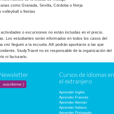
canas como Granada, Sevilla, Córdoba o Nerja
volleyball o fiestas
 actividades o excursiones no están incluidas en el precio.
s. Los estudiantes serán informados en todos los casos del
 vez lleguen a la escuela. Allí podrán apuntarse a las que
ondiente. StudyTravel no es responsable de la organización del
o ni facturarlo.
Newsletter
Cursos de idiomas e
el extranjero
Aprender Inglés
Aprender Francés
Aprender Alemán
Aprender Italiano
Aprender Portugués