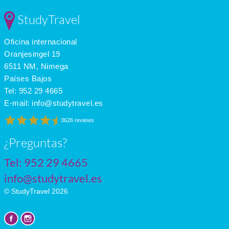
StudyTravel
Oficina internacional
Oranjesingel 19
6511 NM, Nimega
Países Bajos
Tel:
952 29 4665
E-mail:
info@studytravel.es
3626 reviews
¿Preguntas?
Tel:
952 29 4665
info@studytravel.es
© StudyTravel 2026