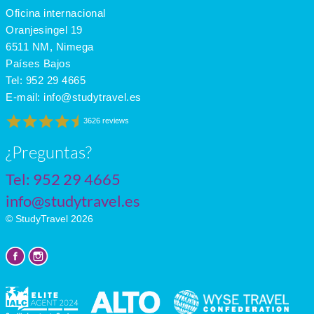
Oficina internacional
May
23
15
10
June
27
19
11
Oranjesingel 19
July
29
21
11
6511 NM, Nimega
Países Bajos
Tel:
952 29 4665
E-mail:
info@studytravel.es
3626 reviews
¿Preguntas?
Tel:
952 29 4665
info@studytravel.es
© StudyTravel 2026