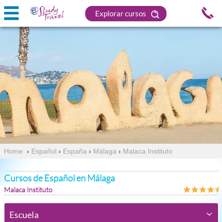
Explorar cursos
Home
›
Español
›
España
›
Málaga
›
Malaca Instituto
Cursos de Español en Málaga
Malaca Instituto
Escuela