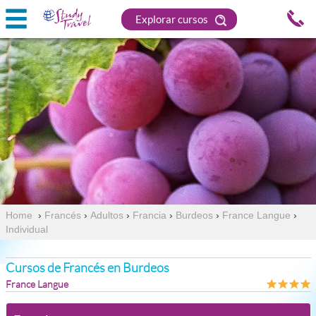
Explorar cursos
Home
›
Francés
›
Adultos
›
Francia
›
Burdeos
›
France Langue
›
Individual
Cursos de Francés en Burdeos
France Langue