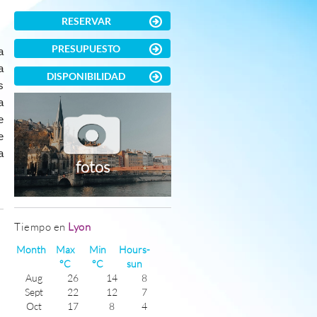
RESERVAR
PRESUPUESTO
a
a
DISPONIBILIDAD
s
a
e
e
a
fotos
)
Tiempo en
Lyon
Month
Max
Min
Hours-
°C
°C
sun
Aug
26
14
8
Sept
22
12
7
Oct
17
8
4