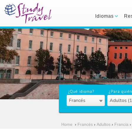
Idiomas
Res
¿Qué idioma?
¿Para quién
Francés
Adultos (
Home
›
Francés
›
Adultos
›
Francia
›