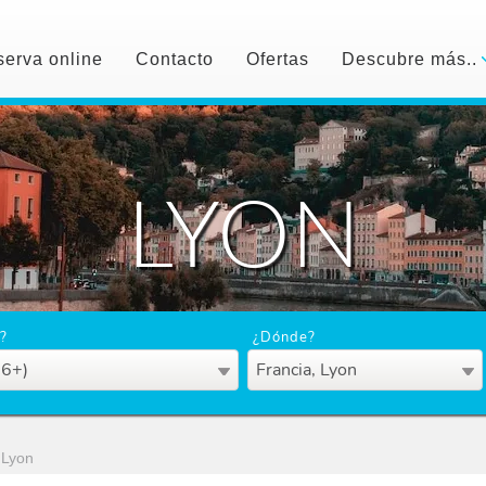
erva online
Contacto
Ofertas
Descubre más..
LYON
?
¿Dónde?
16+)
Francia, Lyon
Lyon