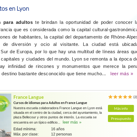
tos en Lyon
n
para adultos
te brindan la oportunidad de poder conocer l
ncia que es considerada como la capital cultural-gastronómic
lones de habitantes, la capital del departamento de Rhòne-Alpe
de diversión y ocio al visitante. La ciudad está ubicad
 Sur de Europa, por lo que hay una multitud de líneas áreas qu
s capitales y ciudades del mundo. Lyon se remonta a la época d
hay infinidad de rincones y monumentos que merece la pen
un destino bastante desconocido que tiene mucho...
leer más »
France Langue
(2
Cursos de idiomas para Adultos en France Langue
Nuestra escuela colaboradora France Langue en Lyon está
Más info
situada en el centro de la ciudad, cerca del ayuntamiento, la
plaza Bellecour y otros puntos de interés. La escuela se
Presupuesto
leer más »
encuentra en un típico edificio...
Edad mínima:
16 años
Máx. por clase:
12 personas