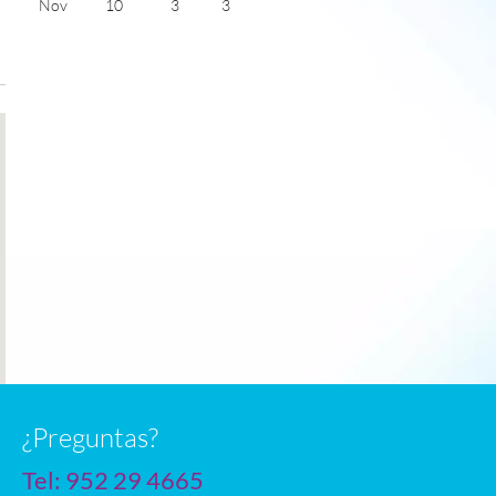
Nov
10
3
3
Dec
6
0
2
Jan
6
0
2
Feb
8
1
3
Mar
12
3
5
Apr
15
6
6
May
19
9
7
June
23
13
8
July
27
15
9
n
¿Preguntas?
Tel:
952 29 4665