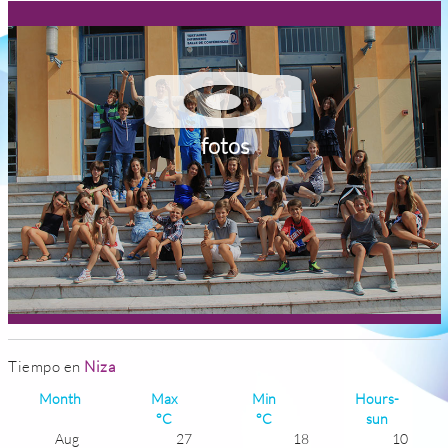
fotos
Tiempo en
Niza
Month
Max
Min
Hours-
°C
°C
sun
Aug
27
18
10