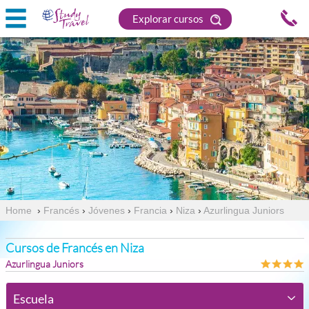
Explorar cursos
Home
›
Francés
›
Jóvenes
›
Francia
›
Niza
›
Azurlingua Juniors
Cursos de Francés en Niza
Azurlingua Juniors
Escuela