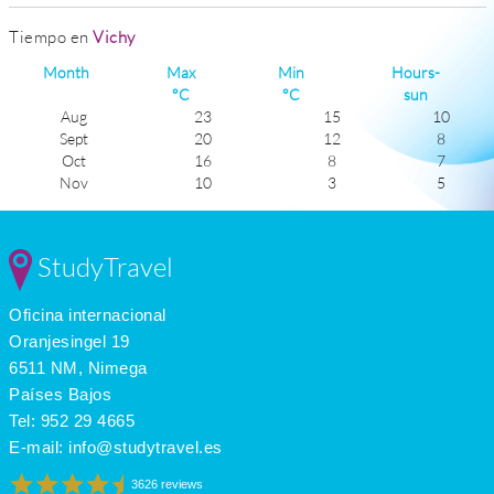
Tiempo en
Vichy
Month
Max
Min
Hours-
°C
°C
sun
Aug
23
15
10
Sept
20
12
8
Oct
16
8
7
Nov
10
3
5
Dec
8
0
5
Jan
9
-2
4
Feb
10
-1
6
StudyTravel
Mar
13
1
7
Apr
15
4
8
Oficina internacional
May
19
8
9
June
22
11
9
Oranjesingel 19
July
24
16
10
6511 NM, Nimega
Países Bajos
Tel:
952 29 4665
E-mail:
info@studytravel.es
3626 reviews