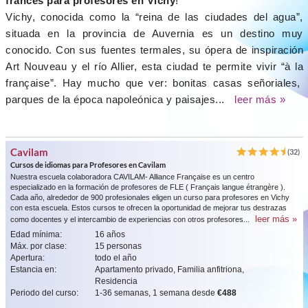
francés para profesores en Vichy
!
Vichy, conocida como la “reina de las ciudades del agua”,
situada en la provincia de Auvernia es un destino muy
conocido. Con sus fuentes termales, su ópera de inspiración
Art Nouveau y el río Allier, esta ciudad te permite vivir “à la
française”. Hay mucho que ver: bonitas casas señoriales,
parques de la época napoleónica y paisajes...
leer más »
Cavilam
(32)
Cursos de idiomas para Profesores en Cavilam
Nuestra escuela colaboradora CAVILAM- Alliance Française es un centro
especializado en la formación de profesores de FLE ( Français langue étrangère ).
Cada año, alrededor de 900 profesionales eligen un curso para profesores en Vichy
con esta escuela. Estos cursos te ofrecen la oportunidad de mejorar tus destrazas
leer más »
como docentes y el intercambio de experiencias con otros profesores...
Edad mínima:
16 años
Máx. por clase:
15 personas
Apertura:
todo el año
Estancia en:
Apartamento privado, Familia anfitriona,
Residencia
Periodo del curso:
1-36 semanas, 1 semana desde
€488