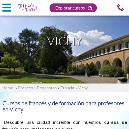
Explorar cursos
VICHY
Home
›
Francés
›
Profesores
›
Francia
›
Vichy
Cursos de francés y de formación para profesores
en Vichy
¡Descubre una ciudad increíble con nuestros
cursos de