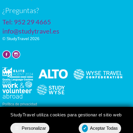
¿Preguntas?
Tel:
952 29 4665
info@studytravel.es
© StudyTravel 2026
Política de privacidad
Personalizar cookies
StudyTravel utiliza cookies para gestionar el sitio web
☰
Personalizar
✔
Aceptar Todas
Presupuesto
Contact