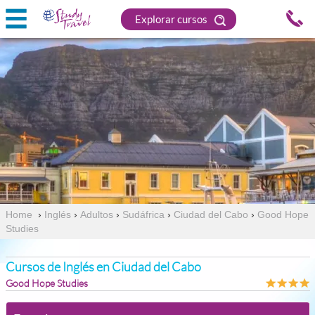
Explorar cursos
Home
›
Inglés
›
Adultos
›
Sudáfrica
›
Ciudad del Cabo
›
Good Hope
Studies
Cursos de Inglés en Ciudad del Cabo
Good Hope Studies