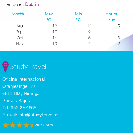
Tiempo en
Dublín
Month
Max
Min
Hours-
°C
°C
sun
Aug
19
11
5
Sept
17
9
4
Oct
14
6
3
Nov
10
4
2
Dec
8
3
2
Jan
8
1
2
Feb
8
2
3
StudyTravel
Mar
10
3
4
Apr
13
4
6
Oficina internacional
May
15
6
7
June
18
9
7
Oranjesingel 19
July
20
11
5
6511 NM, Nimega
Países Bajos
Tel:
952 29 4665
E-mail:
info@studytravel.es
3626 reviews