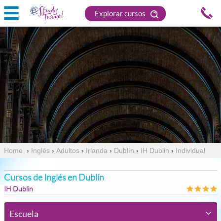
Explorar cursos
Home
›
Inglés
›
Adultos
›
Irlanda
›
Dublín
›
IH Dublin
›
Individual
Cursos de Inglés en Dublín
IH Dublin
Escuela