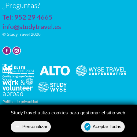
¿Preguntas?
Tel:
952 29 4665
info@studytravel.es
© StudyTravel 2026
Política de privacidad
Personalizar cookies
StudyTravel utiliza cookies para gestionar el sitio web
☰
Personalizar
✔
Aceptar Todas
Presupuesto
Contact